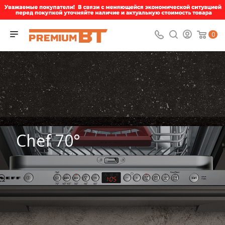
0
Chef 70°