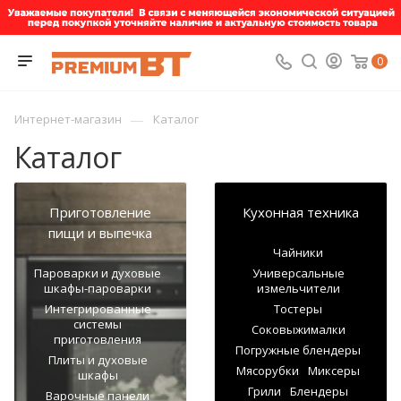
0
—
Интернет-магазин
Каталог
Каталог
Приготовление
Кухонная техника
пищи и выпечка
Чайники
Пароварки и духовые
Универсальные
шкафы-пароварки
измельчители
Интегрированные
Тостеры
системы
Соковыжималки
приготовления
Погружные блендеры
Плиты и духовые
Мясорубки
Миксеры
шкафы
Грили
Блендеры
Варочные панели