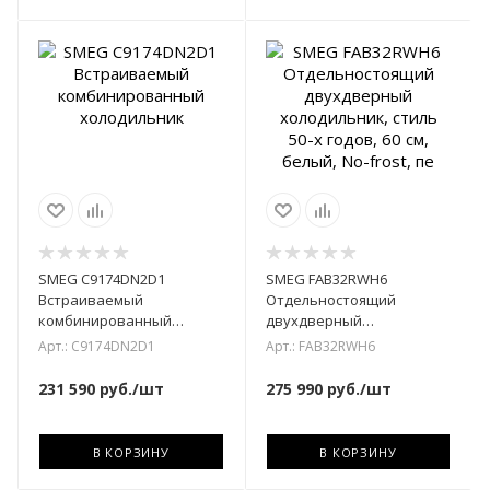
SMEG C9174DN2D1
SMEG FAB32RWH6
Встраиваемый
Отдельностоящий
комбинированный
двухдверный
холодильник
холодильник, стиль 50-х
Арт.: C9174DN2D1
Арт.: FAB32RWH6
годов, 60 см, белый, No-
frost, пе
231 590
руб.
/шт
275 990
руб.
/шт
В КОРЗИНУ
В КОРЗИНУ