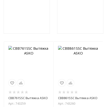
Graude
Посудомоечные
машины Graude
Электрические
варочные панели
Graude
CBB761SSC Вытяжка ASKO
CBB861SSC Вытяжка ASKO
Арт.: 743259
Арт.: 743260