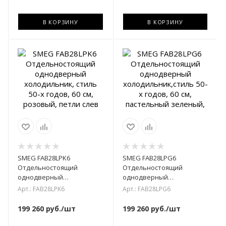
В КОРЗИНУ
В КОРЗИНУ
SMEG FAB28LPK6
SMEG FAB28LPG6
Отдельностоящий
Отдельностоящий
однодверный
однодверный
холодильник, стиль 50-х
холодильник,стиль 50-х
Арт.: FAB28LPK6
Арт.: FAB28LPG6
годов, 60 см, розовый,
годов, 60 см, пастельный
петли слев
зеленый,
199 260
руб.
/шт
199 260
руб.
/шт