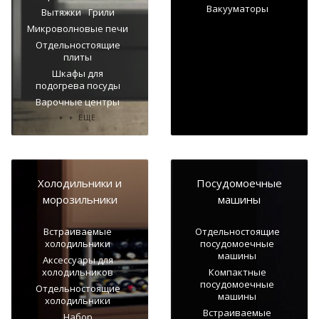
Вакууматоры
Вытяжки
Грили
+ + ЕЩЕ
Микроволновые печи
Отдельностоящие
плиты
Шкафы для
подогрева посуды
Варочные центры
+ + ЕЩЕ
Холодильники и
Посудомоечные
морозильники
машины
Встраиваемые
Отдельностоящие
холодильники
посудомоечные
машины
Аксессуары для
холодильников
Компактные
посудомоечные
Отдельностоящие
машины
холодильники
Встраиваемые
Набор