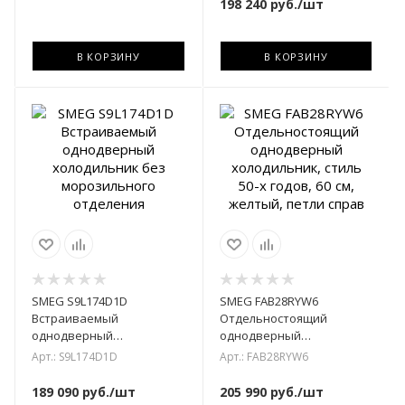
198 240
руб.
/шт
В КОРЗИНУ
В КОРЗИНУ
SMEG S9L174D1D
SMEG FAB28RYW6
Встраиваемый
Отдельностоящий
однодверный
однодверный
холодильник без
холодильник, стиль 50-х
Арт.: S9L174D1D
Арт.: FAB28RYW6
морозильного отделения
годов, 60 см, желтый,
петли справ
189 090
руб.
/шт
205 990
руб.
/шт