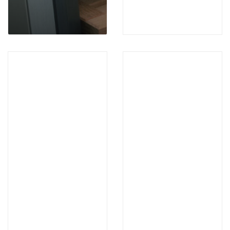
Профессиональные
стиральные и
сушильные машины
Сортеры
Техника Graude
Встраиваемые
холодильники с
морозильной
камерой
Встраиваемые
электрические
духовые шкафы
Graude
Вытяжки Graude
Газовые варочные
панели Graude
Индукционные
варочные панели
Graude
Микроволновые печи