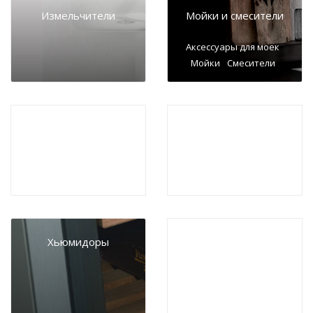
Измельчители
Мойки и смесители
Аксессуары для моек
Мойки
Смесители
Запчасти и
Климатические
аксессуары для
комплексы
бытовой техники
Хьюмидоры
Профессиональная
техника
Профессиональные
кофемашины