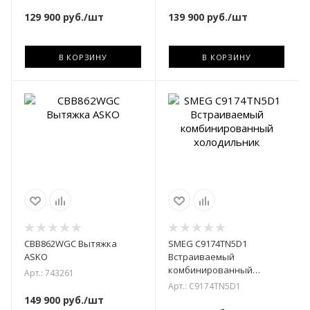
129 900
руб.
/шт
139 900
руб.
/шт
В КОРЗИНУ
В КОРЗИНУ
CBB862WGC Вытяжка
SMEG C9174TN5D1
ASKO
Встраиваемый
комбинированный
Арт.: 743261
холодильник
Арт.: C9174TN5D1
149 900
руб.
/шт